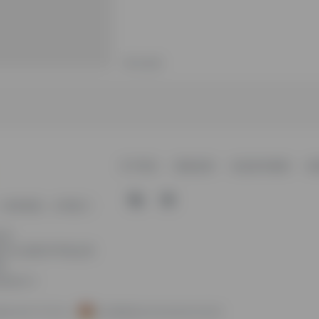
未分类
关于我们
隐私政策
信息发布规则
免
、纯净资源。分享热门
公司
平山北路39号龟山民
室
keji.cn
备2024077757号-4
苏公网安备32030202001053号