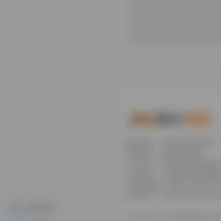
糯米导航，专注收集优质网址
新鲜资讯，欢迎您的体验。
公司名称：徐州东匠科技有限
公司地址：江苏省徐州市鼓楼区
博文化园C区1组团C4号楼163
联系邮箱：binggan@dongjiang
提交收录
Copyright © 2026
糯米导航
苏ICP