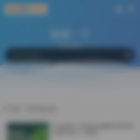
搜索一下
网站
软件
Bing
百度
Google
标签：答辩准备攻略
学会这6招！Windows电脑轻松搞定微
信双开/多开！不限制！