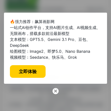
其他资讯教程
2年前 (2024)
🔥强力推荐：飙算画影网
本科毕业论文大纲参考模板：从结构到
一站式AI创作平台，支持AI图片生成、AI视频生成、
写作技巧全指南
无限画布，搭载多款前沿最新模型
文本模型：GPT5.5、Gemini 3.1 Pro、豆包、
未分类
1年前 (2025)
DeepSeek
绘图模型：Image2、即梦5.0、Nano Banana
视频模型：Seedance、快乐马、Grok
立即体验
糯米导航，专注收集优质网址、纯净资源。分享热门新鲜资
讯，欢迎您的体验。
公司名称：徐州东匠科技有限公司
公司地址：江苏省徐州市鼓楼区平山北路39号龟山民博文化园
C区1组团C4号楼163室