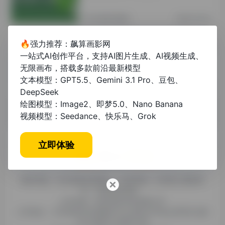
其他资讯教程
2年前 (2024)
🔥强力推荐：飙算画影网
毕业论文如何高效生成专业PPT：从结
一站式AI创作平台，支持AI图片生成、AI视频生成、
构到演示的全流程指南
无限画布，搭载多款前沿最新模型
文本模型：GPT5.5、Gemini 3.1 Pro、豆包、
其他资讯教程
11个月前
DeepSeek
绘图模型：Image2、即梦5.0、Nano Banana
视频模型：Seedance、快乐马、Grok
立即体验
糯米导航，专注收集优质网址、纯净资源。分享热门新鲜资
讯，欢迎您的体验。
公司名称：徐州东匠科技有限公司
公司地址：江苏省徐州市鼓楼区平山北路39号龟山民博文化园
C区1组团C4号楼163室