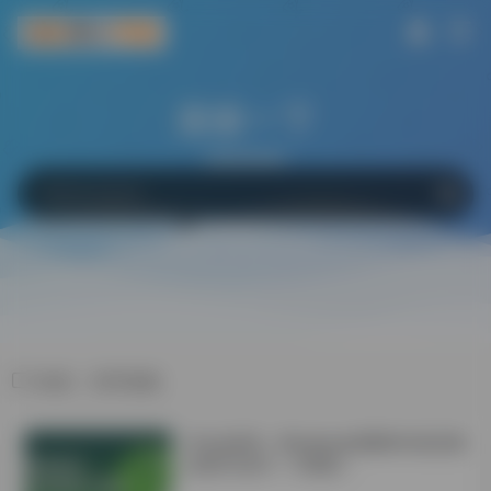
搜索一下
网站
软件
Bing
百度
Google
标签：答辩策略
学会这6招！Windows电脑轻松搞定微
信双开/多开！不限制！