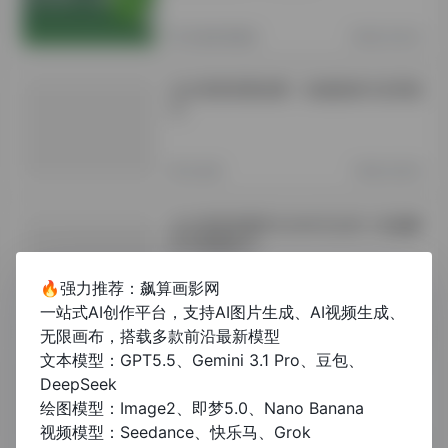
其他资讯教程
2年前 (2024)
论文维普查重免费：权威指南与实用技
巧
未分类
1年前 (2025)
论文维普查重率为14%可以吗？权威解
答与降重技巧
🔥强力推荐：飙算画影网
未分类
1年前 (2025)
一站式AI创作平台，支持AI图片生成、AI视频生成、
无限画布，搭载多款前沿最新模型
论文维普查重率多少合格？2024最新
文本模型：GPT5.5、Gemini 3.1 Pro、豆包、
标准及降重技巧
DeepSeek
绘图模型：Image2、即梦5.0、Nano Banana
视频模型：Seedance、快乐马、Grok
未分类
1年前 (2025)