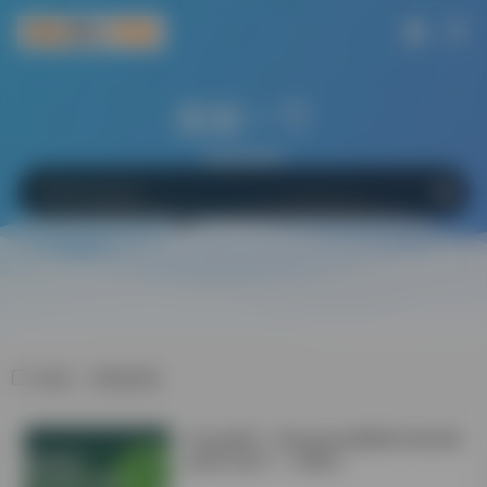
搜索一下
网站
软件
Bing
百度
Google
标签：维普检测
学会这6招！Windows电脑轻松搞定微
信双开/多开！不限制！