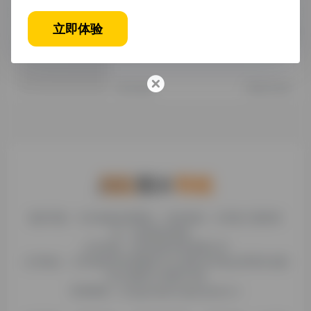
立即体验
格子达论文登录：操作指南与常见问题
解答
未分类
1年前 (2025)
糯米导航，专注收集优质网址、纯净资源。分享热门新鲜资
讯，欢迎您的体验。
公司名称：徐州东匠科技有限公司
公司地址：江苏省徐州市鼓楼区平山北路39号龟山民博文化园
C区1组团C4号楼163室
联系邮箱：binggan@dongjiangkeji.cn