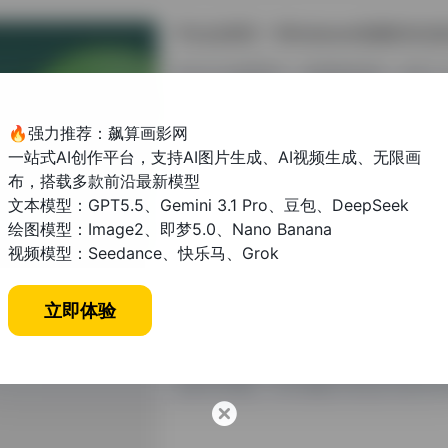
学会这6招！Windows电脑轻松
Windows电脑用户，跟着教程操作，多开
🔥强力推荐：飙算画影网
一站式AI创作平台，支持AI图片生成、AI视频生成、无限画
布，搭载多款前沿最新模型
文本模型：GPT5.5、Gemini 3.1 Pro、豆包、DeepSeek
绘图模型：Image2、即梦5.0、Nano Banana
其他资讯教程
视频模型：Seedance、快乐马、Grok
立即体验
函授大专论文格式模板范文怎么写？
本文详细解析函授大专论文的标准格式要求
全套写作规范。针对'函授大专论文不会写'等常