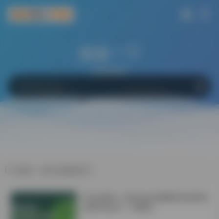
搜索一下
网站
软件
Bing
百度
Google
标签：#论文修改技巧
学会这6招！Windows电脑轻松搞定微
信双开/多开！不限制！