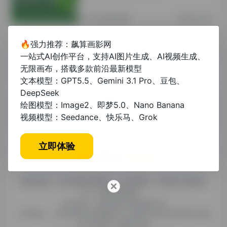
其他资讯教程
2年前 (2024)
🔥强力推荐：飙算画影网
论文降重神器app免费推荐：5款高效
一站式AI创作平台，支持AI图片生成、AI视频生成、
工具助你轻松通过查重
无限画布，搭载多款前沿最新模型
文本模型：GPT5.5、Gemini 3.1 Pro、豆包、
未分类
1年前 (2025)
DeepSeek
绘图模型：Image2、即梦5.0、Nano Banana
视频模型：Seedance、快乐马、Grok
立即体验
糯米导航，专注收集优质网址、纯净资源。分享热门新鲜资
讯，欢迎您的体验。
公司名称：徐州东匠科技有限公司
公司地址：江苏省徐州市鼓楼区平山北路39号龟山民博文化园
C区1组团C4号楼163室