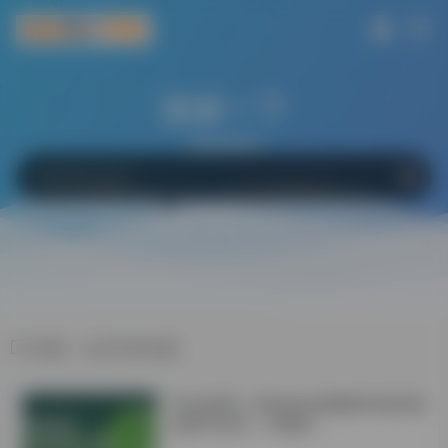
搜索一下
网站
软件
Bing
百度
Google
标签：论文写作价格
学会这6招！Windows电脑轻松搞定微
信双开/多开！不限制！