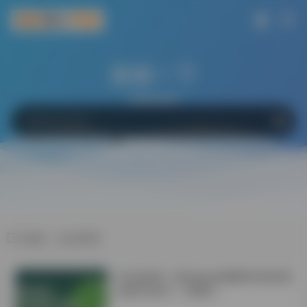
搜索一下
网站
软件
Bing
百度
Google
标签：论文研究
学会这6招！Windows电脑轻松搞定微
信双开/多开！不限制！