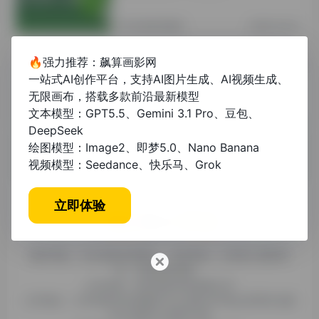
其他资讯教程
2年前 (2024)
🔥强力推荐：飙算画影网
论文格式模板范文电子版：学术写作规
一站式AI创作平台，支持AI图片生成、AI视频生成、
范与免费资源推荐
无限画布，搭载多款前沿最新模型
文本模型：GPT5.5、Gemini 3.1 Pro、豆包、
未分类
1年前 (2025)
DeepSeek
绘图模型：Image2、即梦5.0、Nano Banana
视频模型：Seedance、快乐马、Grok
立即体验
糯米导航，专注收集优质网址、纯净资源。分享热门新鲜资
讯，欢迎您的体验。
公司名称：徐州东匠科技有限公司
公司地址：江苏省徐州市鼓楼区平山北路39号龟山民博文化园
C区1组团C4号楼163室