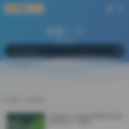
搜索一下
网站
软件
Bing
百度
Google
标签：论 文排 板
学会这6招！Windows电脑轻松搞定微
信双开/多开！不限制！