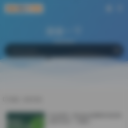
搜索一下
网站
软件
Bing
百度
Google
标签：软件开发
学会这6招！Windows电脑轻松搞定微
信双开/多开！不限制！