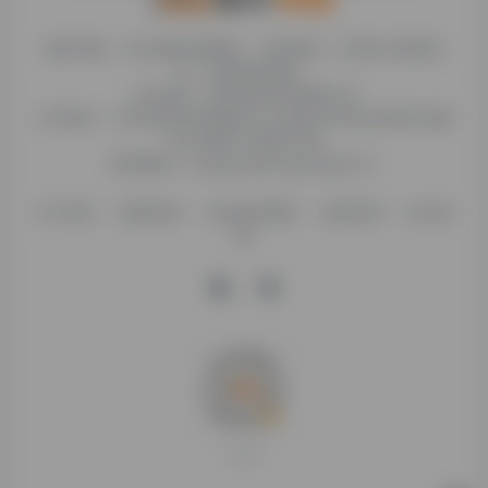
糯米导航，专注收集优质网址、纯净资源。分享热门新鲜资
讯，欢迎您的体验。
公司名称：徐州东匠科技有限公司
公司地址：江苏省徐州市鼓楼区平山北路39号龟山民博文化园
C区1组团C4号楼163室
联系邮箱：binggan@dongjiangkeji.cn
关于我们
隐私政策
信息发布规则
免责说明
站点地
图
打赏支持