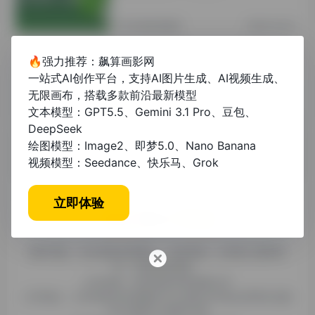
其他资讯教程
2年前 (2024)
🔥强力推荐：飙算画影网
论文模板范文8000字建筑工程：写作
一站式AI创作平台，支持AI图片生成、AI视频生成、
指南与实用范例
无限画布，搭载多款前沿最新模型
文本模型：GPT5.5、Gemini 3.1 Pro、豆包、
未分类
1年前 (2025)
DeepSeek
绘图模型：Image2、即梦5.0、Nano Banana
视频模型：Seedance、快乐马、Grok
立即体验
糯米导航，专注收集优质网址、纯净资源。分享热门新鲜资
讯，欢迎您的体验。
公司名称：徐州东匠科技有限公司
公司地址：江苏省徐州市鼓楼区平山北路39号龟山民博文化园
C区1组团C4号楼163室