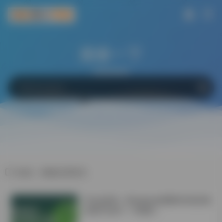
搜索一下
网站
软件
Bing
百度
Google
标签：BIM应用研究
学会这6招！Windows电脑轻松搞定微
信双开/多开！不限制！