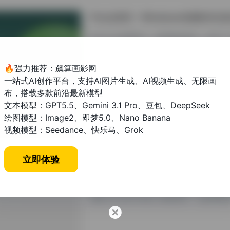
学会这6招！Windows电脑轻松
Windows电脑用户，跟着教程操作，多开
🔥强力推荐：飙算画影网
一站式AI创作平台，支持AI图片生成、AI视频生成、无限画
布，搭载多款前沿最新模型
文本模型：GPT5.5、Gemini 3.1 Pro、豆包、DeepSeek
绘图模型：Image2、即梦5.0、Nano Banana
其他资讯教程
视频模型：Seedance、快乐马、Grok
立即体验
论文生成器ChatGPT：AI写作
探索ChatGPT作为论文生成器的核心功
涵盖AI论文助手的热门搜索需求，包括降重技