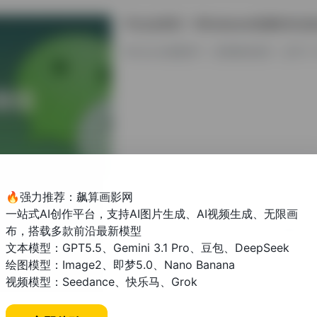
学会这6招！Windows电脑轻松
Windows电脑用户，跟着教程操作，多开
其他资讯教程
🔥强力推荐：飙算画影网
一站式AI创作平台，支持AI图片生成、AI视频生成、无限画
英文论文查重率是多少？权威解答
布，搭载多款前沿最新模型
文本模型：GPT5.5、Gemini 3.1 Pro、豆包、DeepSeek
英文论文查重率标准因机构而异，一般要求10%-2
绘图模型：Image2、即梦5.0、Nano Banana
降低重复率的5大实用技巧，并分析常见引用格
视频模型：Seedance、快乐马、Grok