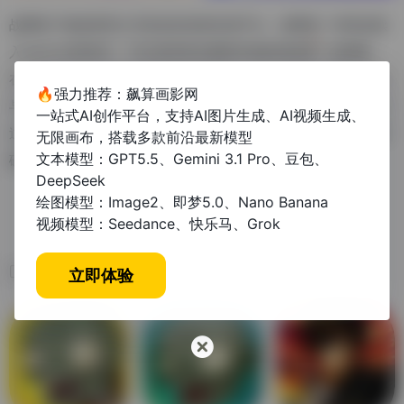
战网客户端是暴雪公司架设的游戏对战平台。战网是一种直连续
入Internet的形式，可以使得来自国际各地的游戏者一起探险。
在战网你可以与不可胜数玩家在线互动，并一起探求前所未有无
🔥强力推荐：飙算画影网
与伦比的史诗级游戏体验，只需要注册战网通行证，你就可以经
一站式AI创作平台，支持AI图片生成、AI视频生成、
过战网客户端来敏捷一键设备暴雪旗下游戏，如魔兽世界、暗黑
无限画布，搭载多款前沿最新模型
文本模型：GPT5.5、Gemini 3.1 Pro、豆包、
破坏神、炉石战记和魔兽兵团。
DeepSeek
绘图模型：Image2、即梦5.0、Nano Banana
视频模型：Seedance、快乐马、Grok
相关软件
立即体验