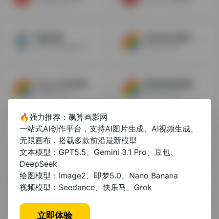
文章排版美化工具
内置千款写作模板
摸鱼屏保
SWAPIDC插件-彩虹聚合登录
摸鱼人必备电脑工具
彩虹聚合登录
Discuz!X论坛插件-彩虹聚合登录
魔方财务系统插件-彩虹聚合登录
彩虹聚合登录
彩虹聚合登录
🔥强力推荐：飙算画影网
一站式AI创作平台，支持AI图片生成、AI视频生成、
必应壁纸
公众号文章批量下载PC工具
必应美图 - 超高质量的必应壁纸4K高清无水印下载
公众号文章下载器
无限画布，搭载多款前沿最新模型
文本模型：GPT5.5、Gemini 3.1 Pro、豆包、
DeepSeek
绘图模型：Image2、即梦5.0、Nano Banana
微信对话在线制作
获取APP图标
微信对话在线制作
视频模型：Seedance、快乐马、Grok
立即体验