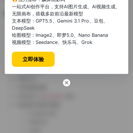
一站式AI创作平台，支持AI图片生成、AI视频生成、
无限画布，搭载多款前沿最新模型
经过一系列迭代，目前文颜已具备如下功能：
文本模型：GPT5.5、Gemini 3.1 Pro、豆包、
• 支持发布到多平台：
DeepSeek
绘图模型：Image2、即梦5.0、Nano Banana
• 公众号
视频模型：Seedance、快乐马、Grok
• 知乎
• 今日头条
立即体验
• 掘金、CSDN 等
• 支持代码高亮
• 支持公式
• 支持链接转脚注
• 支持识别
语法
front matter
• 集成多种主题样式模版
• Orange Heart
• Rainbow
• Lapis