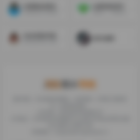
QQ阅读会员折扣
qq绿钻低价直冲
QQ阅读会员 QQ阅读会员介绍 ...
qq绿钻 1、享有的音乐特权：...
QQ会员低价充值
好旺代刷网
低价qq会员永久业务网站 - 低...
糯米导航，专注收集优质网址、纯净资源。分享热门新鲜资
讯，欢迎您的体验。
公司名称：徐州东匠科技有限公司
公司地址：江苏省徐州市鼓楼区平山北路39号龟山民博文化园
C区1组团C4号楼163室
联系邮箱：binggan@dongjiangkeji.cn