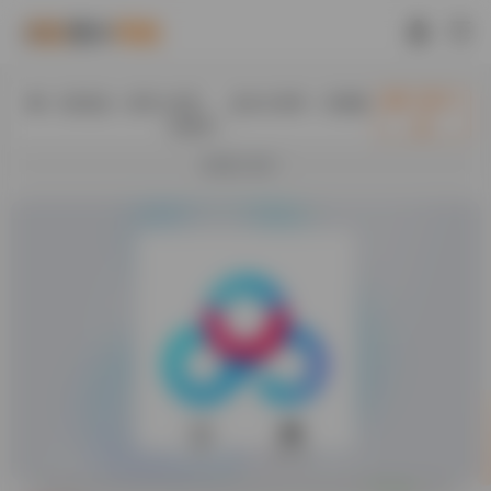
入驻此处（首页+内页），送永久快审，百度隔
立即入
日收录！
驻
欢迎入驻！
0
50.7K